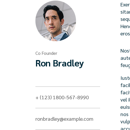
Exer
sita
sequ
Hend
eros
Nost
Co Founder
aute
Ron Bradley
feug
Iust
faci
faci
+ (123) 1800-567-8990
vel 
euis
nos 
ronbradley@example.com
vulp
accu