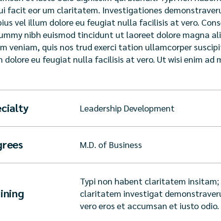
qui facit eor um claritatem. Investigationes demonstraveru
ius vel illum dolore eu feugiat nulla facilisis at vero. Con
mmy nibh euismod tincidunt ut laoreet dolore magna ali
m veniam, quis nos trud exerci tation ullamcorper suscipit 
m dolore eu feugiat nulla facilisis at vero. Ut wisi enim ad 
cialty
Leadership Development
grees
M.D. of Business
Typi non habent claritatem insitam; e
ining
claritatem investigat demonstraverunt
vero eros et accumsan et iusto odio.