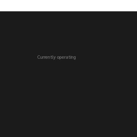
Currently operating
About Us
Our Team
Our Clients
Meet The Crew
Available Positions
Job Application