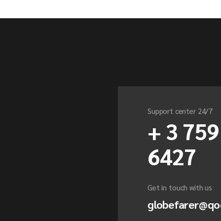
Support center 24/7
+ 3 759
6427
Get in touch with us
globefarer@qo