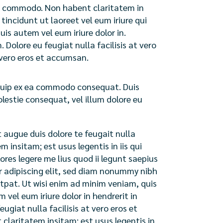
x ea commodo. Non habent claritatem in
tincidunt ut laoreet vel eum iriure qui
s autem vel eum iriure dolor in.
 Dolore eu feugiat nulla facilisis at vero
t vero eros et accumsan.
liquip ex ea commodo consequat. Duis
olestie consequat, vel illum dolore eu
t augue duis dolore te feugait nulla
 insitam; est usus legentis in iis qui
res legere me lius quod ii legunt saepius
uer adipiscing elit, sed diam nonummy nibh
tpat. Ut wisi enim ad minim veniam, quis
 vel eum iriure dolor in hendrerit in
ugiat nulla facilisis at vero eros et
claritatem insitam; est usus legentis in