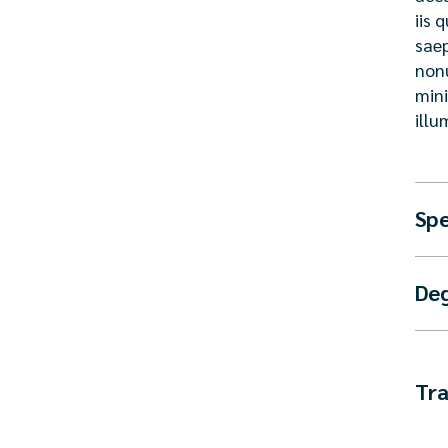
iis 
saep
nonu
mini
illu
Spe
De
Tra