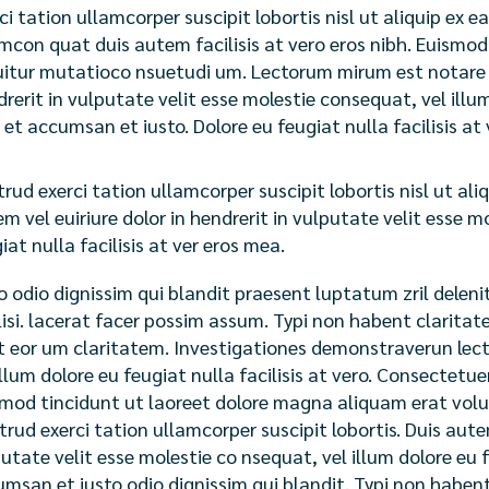
ci tation ullamcorper suscipit lobortis nisl ut aliquip e
mcon quat duis autem facilisis at vero eros nibh. Euismod 
itur mutatioco nsuetudi um. Lectorum mirum est notare ui
rerit in vulputate velit esse molestie consequat, vel illum.
 et accumsan et iusto. Dolore eu feugiat nulla facilisis a
rud exerci tation ullamcorper suscipit lobortis nisl ut a
m vel euiriure dolor in hendrerit in vulputate velit esse m
iat nulla facilisis at ver eros mea.
o odio dignissim qui blandit praesent luptatum zril deleni
lisi. lacerat facer possim assum. Typi non habent claritatem
t eor um claritatem. Investigationes demonstraverun lecto
illum dolore eu feugiat nulla facilisis at vero. Consectet
mod tincidunt ut laoreet dolore magna aliquam erat volu
trud exerci tation ullamcorper suscipit lobortis. Duis autem
utate velit esse molestie co nsequat, vel illum dolore eu fe
msan et iusto odio dignissim qui blandit. Typi non habent 